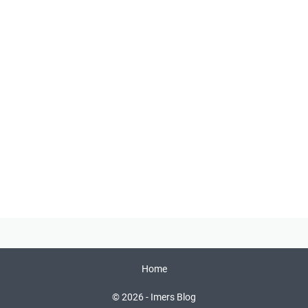
Home
©
2026
-
Imers Blog