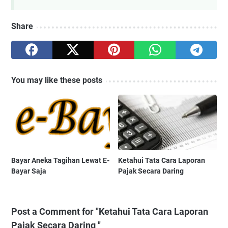
Share
You may like these posts
Bayar Aneka Tagihan Lewat E-
Ketahui Tata Cara Laporan
Bayar Saja
Pajak Secara Daring
Post a Comment for "Ketahui Tata Cara Laporan
Pajak Secara Daring "