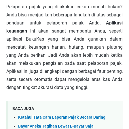
Pelaporan pajak yang dilakukan cukup mudah bukan? 
Anda bisa menjadikan beberapa langkah di atas sebagai 
panduan untuk pelaporan pajak Anda. 
Aplikasi 
keuangan 
ini akan sangat membantu Anda, seperti 
aplikasi BukuKas yang bisa Anda gunakan dalam 
mencatat keuangan harian, hutang, maupun piutang 
yang Anda berikan, Jadi Anda akan lebih mudah ketika 
akan melakukan pengisian pada saat pelaporan pajak. 
Aplikasi ini juga dilengkapi dengan berbagai fitur penting, 
serta secara otomatis dapat mengelola arus kas Anda 
dengan tingkat akurasi data yang tinggi. 
BACA JUGA
Ketahui Tata Cara Laporan Pajak Secara Daring 
Bayar Aneka Tagihan Lewat E-Bayar Saja