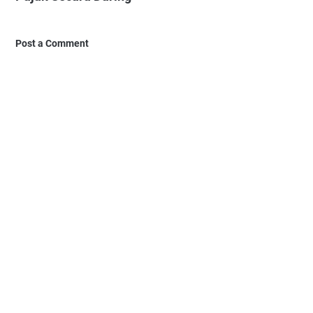
Post a Comment