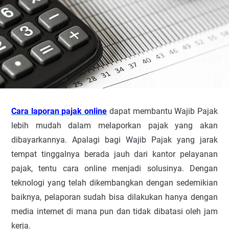
Cara laporan pajak online
dapat membantu Wajib Pajak 
lebih mudah dalam melaporkan pajak yang akan 
dibayar
kan
nya. Apalagi bagi Wajib Pajak yang jarak 
tempat tinggalnya berada jauh dari kantor pelayanan 
pajak
, tentu cara online menjadi solusinya
. Dengan 
teknologi yang telah dikembangkan dengan sedemikian 
baiknya, pelaporan sudah bisa dilakukan hanya dengan 
media internet di mana pun dan tidak dibatasi oleh jam 
kerja. 